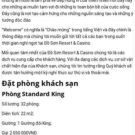
những ai muốn khám phá vẻ đẹp hùng vĩ của thiên nhiên nơi đây hay
cho những ai muốn tạm vơi đi những lo toan bộn bề của cuộc sống.
Đây cũng là nơi tạo cảm hứng cho những nguồn sáng tạo và những ý
tưởng độc đáo.
“Welcome” có nghĩa là “Chào mừng” trong tiếng Việt và đây chính là
thông điệp mà chúng tôi muốn gửi tới tất cả các bạn trong suốt
thời gian nghỉ ngơi tại Đồ Sơn Resort & Casino.
Mối quan tâm nhất của Đồ Sơn Resort & Casino chúng tôi là các
dịch vụ cung cấp cho khách hàng. Với đa dạng các dịch vụ, cơ sở vật
chất hiện đại của Khách sạn, chúng tôi tin tưởng rằng Quý khách sẽ
được tận hưởng một kỳ nghỉ thực sự thú vị và thoải mái.
Đặt phòng khách sạn
Phòng Standard King
Số lượng: 32 phòng;
Diện tích: 22 m2;
Giường: 1 Giường đôi King;
Giá: 2.050.000VNĐ.