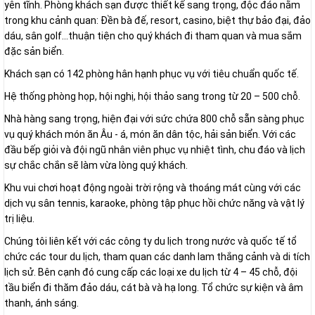
yên tĩnh. Phòng khách sạn được thiết kế sang trọng, độc đáo nằm
trong khu cảnh quan: Đền bà đế, resort, casino, biệt thự bảo đại, đảo
dáu, sân golf…thuận tiện cho quý khách đi tham quan và mua sắm
đặc sản biển.
Khách sạn có 142 phòng hân hạnh phục vụ với tiêu chuẩn quốc tế.
Hệ thống phòng họp, hội nghị, hội thảo sang trong từ 20 – 500 chỗ.
Nhà hàng sang trọng, hiện đại với sức chứa 800 chỗ sẵn sàng phục
vụ quý khách món ăn Âu - á, món ăn dân tộc, hải sản biển. Với các
đầu bếp giỏi và đội ngũ nhân viên phục vụ nhiệt tình, chu đáo và lịch
sự chắc chắn sẽ làm vừa lòng quý khách.
Khu vui chơi hoạt động ngoài trời rộng và thoáng mát cùng với các
dịch vụ sân tennis, karaoke, phòng tập phục hồi chức năng và vật lý
trị liệu.
Chúng tôi liên kết với các công ty du lịch trong nước và quốc tế tổ
chức các tour du lịch, tham quan các danh lam thắng cảnh và di tích
lịch sử. Bên cạnh đó cung cấp các loại xe du lịch từ 4 – 45 chỗ, đội
tầu biển đi thăm đảo dáu, cát bà và hạ long. Tổ chức sự kiện và âm
thanh, ánh sáng.