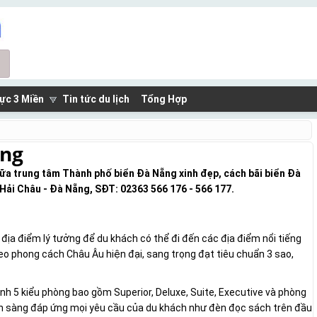
ực 3 Miền
Tin tức du lịch
Tổng Hợp
ẵng
ữa trung tâm Thành phố biển Đà Nẵng xinh đẹp, cách bãi biển Đà
Hải Châu - Đà Nẵng, SĐT: 02363 566 176 - 566 177.
ịa điểm lý tưởng để du khách có thể đi đến các địa điểm nổi tiếng
 phong cách Châu Âu hiện đại, sang trọng đạt tiêu chuẩn 3 sao,
h 5 kiểu phòng bao gồm Superior, Deluxe, Suite, Executive và phòng
 sẵn sàng đáp ứng mọi yêu cầu của du khách như đèn đọc sách trên đầu