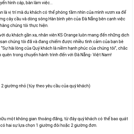
yển hình cáp, bàn làm việc...
n là vị trí mà du khách có thể phóng tầm nhìn của mình vươn xa để
ng cây cầu và dòng sông Hàn bình yên của Đà Nẵng bên cạnh việc
àng chúng tôi thực hiện.
 với du khách gần xa, nhân viên KS Orange luôn mang đến những dịch
 sạn chúng tôi đã và đang chiếm được nhiều tình cảm của bạn bè
 “Sự hài lòng của Quý khách là niềm hạnh phúc của chúng tôi”, chắc
o quên trong chuyến hành trình đến với Đà Nẵng- Việt Nam!
 2 giường nhỏ (tùy theo yêu cầu của quý khách)
 hữu một không gian thoáng đãng, từ đây quý khách có thể bao quát
ó hai sự lựa chọn 1 giường đôi hoặc 2 giường đơn.