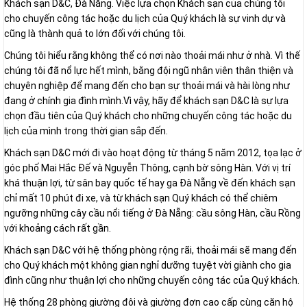
Khách sạn D&C, Đà Nẵng. Việc lựa chọn Khách sạn của chúng tôi
cho chuyến công tác hoặc du lịch của Quý khách là sự vinh dự và
cũng là thành quả to lớn đối với chúng tôi.
Chúng tôi hiểu rằng không thể có nơi nào thoải mái như ở nhà. Vì thế
chúng tôi đã nổ lực hết mình, bằng đội ngũ nhân viên thân thiện và
chuyên nghiệp để mang đến cho bạn sự thoải mái và hài lòng như
đang ở chính gia đình mình.Vì vậy, hãy để khách sạn D&C là sự lựa
chọn đầu tiên của Quý khách cho những chuyến công tác hoặc du
lịch của mình trong thời gian sắp đến.
Khách sạn D&C mới đi vào hoạt động từ tháng 5 năm 2012, tọa lạc ở
góc phố Mai Hắc Đế và Nguyễn Thông, cạnh bờ sông Hàn. Với vị trí
khá thuận lợi, từ sân bay quốc tế hay ga Đà Nẵng về đến khách sạn
chỉ mất 10 phút đi xe, và từ khách sạn Quý khách có thể chiêm
ngưỡng những cây cầu nổi tiếng ở Đà Nẵng: cầu sông Hàn, cầu Rồng
với khoảng cách rất gần.
Khách sạn D&C với hệ thống phòng rộng rãi, thoải mái sẽ mang đến
cho Quý khách một không gian nghỉ dưỡng tuyệt vời giành cho gia
đình cũng như thuận lợi cho những chuyến công tác của Quý khách.
Hệ thống 28 phòng giường đôi và giường đơn cao cấp cùng căn hộ