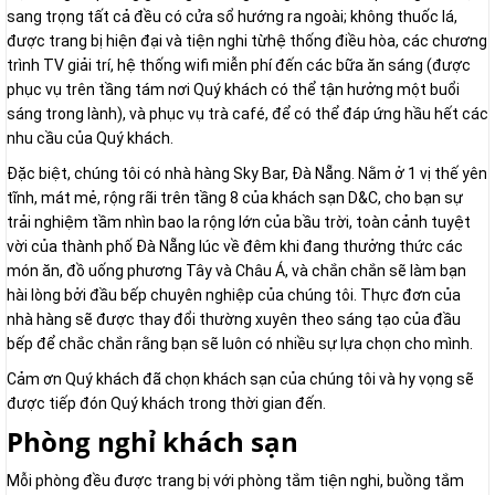
sang trọng tất cả đều có cửa sổ hướng ra ngoài; không thuốc lá,
được trang bị hiện đại và tiện nghi từhệ thống điều hòa, các chương
trình TV giải trí, hệ thống wifi miễn phí đến các bữa ăn sáng (được
phục vụ trên tầng tám nơi Quý khách có thể tận hưởng một buổi
sáng trong lành), và phục vụ trà café, để có thể đáp ứng hầu hết các
nhu cầu của Quý khách.
Đặc biệt, chúng tôi có nhà hàng Sky Bar, Đà Nẵng. Nằm ở 1 vị thế yên
tĩnh, mát mẻ, rộng rãi trên tầng 8 của khách sạn D&C, cho bạn sự
trải nghiệm tầm nhìn bao la rộng lớn của bầu trời, toàn cảnh tuyệt
vời của thành phố Đà Nẵng lúc về đêm khi đang thưởng thức các
món ăn, đồ uống phương Tây và Châu Á, và chắn chắn sẽ làm bạn
hài lòng bởi đầu bếp chuyên nghiệp của chúng tôi. Thực đơn của
nhà hàng sẽ được thay đổi thường xuyên theo sáng tạo của đầu
bếp để chắc chắn rằng bạn sẽ luôn có nhiều sự lựa chọn cho mình.
Cảm ơn Quý khách đã chọn khách sạn của chúng tôi và hy vọng sẽ
được tiếp đón Quý khách trong thời gian đến.
Phòng nghỉ khách sạn
Mỗi phòng đều được trang bị với phòng tắm tiện nghi, buồng tắm