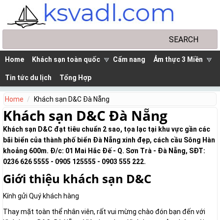
Skip to main content
Search
Search form
Home
Khách sạn toàn quốc
Cẩm nang
Ảm thực 3 Miền
Tin tức du lịch
Tổng Hợp
Home
Khách sạn D&C Đà Nẵng
Khách sạn D&C Đà Nẵng
Khách sạn D&C đạt tiêu chuẩn 2 sao, tọa lạc tại khu vực gần các
bãi biển của thành phố biển Đà Nẵng xinh đẹp, cách cầu Sông Hàn
khoảng 600m. Đ/c: 01 Mai Hắc Đế - Q. Sơn Trà - Đà Nẵng, SĐT:
0236 626 5555 - 0905 125555 - 0903 555 222.
Giới thiệu khách sạn D&C
Kính gửi Quý khách hàng
Thay mặt toàn thể nhân viên, rất vui mừng chào đón bạn đến với