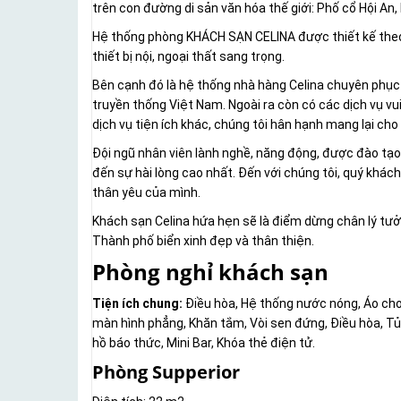
trên con đường di sản văn hóa thế giới: Phố cổ Hội An,
Hệ thống phòng KHÁCH SẠN CELINA được thiết kế theo 
thiết bị nội, ngoại thất sang trọng.
Bên cạnh đó là hệ thống nhà hàng Celina chuyên phụ
truyền thống Việt Nam. Ngoài ra còn có các dịch vụ vui c
dịch vụ tiện ích khác, chúng tôi hân hạnh mang lại ch
Đội ngũ nhân viên lành nghề, năng động, được đào tạ
đến sự hài lòng cao nhất. Đến với chúng tôi, quý khác
thân yêu của mình.
Khách sạn Celina hứa hẹn sẽ là điểm dừng chân lý tưở
Thành phố biển xinh đẹp và thân thiện.
Phòng nghỉ khách sạn
Tiện ích chung:
Điều hòa, Hệ thống nước nóng, Áo cho
màn hình phẳng, Khăn tắm, Vòi sen đứng, Điều hòa, Tủ
hồ báo thức, Mini Bar, Khóa thẻ điện tử.
Phòng Supperior