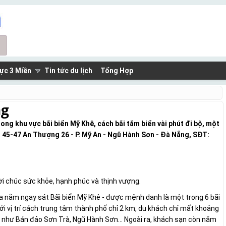
ực 3 Miền
Tin tức du lịch
Tổng Hợp
ng
rong khu vực bãi biển Mỹ Khê, cách bãi tắm biển vài phút đi bộ, một
: 45-47 An Thượng 26 - P. Mỹ An - Ngũ Hành Sơn - Đà Nẵng, SĐT:
ời chúc sức khỏe, hạnh phúc và thịnh vượng.
na nằm ngay sát Bãi biển Mỹ Khê - được mệnh danh là một trong 6 bãi
ới vị trí cách trung tâm thành phố chỉ 2 km, du khách chỉ mất khoảng
g như Bán đảo Sơn Trà, Ngũ Hành Sơn… Ngoài ra, khách sạn còn nằm