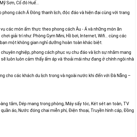
 Mỹ Sơn, Cố đô Huế...
phong cách Á Đông thanh lịch, độc đáo và hiện đại cùng với trang
c vụ các món ẩm thực theo phong cách Âu - Á và những món ăn
hơi giải trí như: Phòng Gym Mini, Hồ bơi, Internet, Wifi... cùng các
o bạn một không gian nghỉ dưỡng hoàn toàn khác biệt.
o chuyên nghiệp, phong cách phục vụ chu đáo và lịch sự nhằm mang
h sẽ luôn luôn cảm thấy ấm áp và thoải mái như đang ở chính ngôi nhà
ng cho các khách du lịch trong và ngoài nước khi đến với Đà Nẵng –
àng tắm, Dép mang trong phòng, Máy sấy tóc, Két sét an toàn, TV
 quần áo, Nước đóng chai miễn phí, Điện thoại, Truyền hình cáp, Đồng