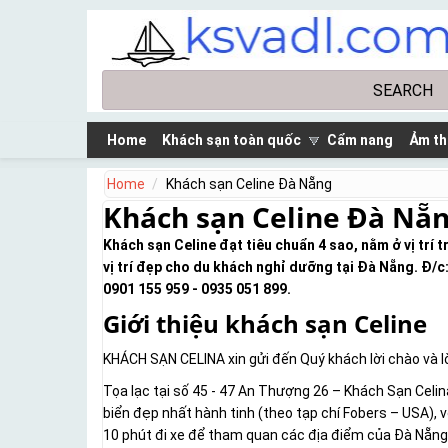
Skip to main content
Search
Search form
Home
Khách sạn toàn quốc
Cẩm nang
Ảm th
Home
Khách sạn Celine Đà Nẵng
Khách sạn Celine Đà Nẵ
Khách sạn Celine đạt tiêu chuẩn 4 sao, nằm ở vị trí t
vị trí đẹp cho du khách nghỉ dưỡng tại Đà Nẵng. Đ/c
0901 155 959 - 0935 051 899.
Giới thiệu khách sạn Celine
KHÁCH SẠN CELINA xin gửi đến Quý khách lời chào và l
Tọa lạc tại số 45 - 47 An Thượng 26 – Khách Sạn Celi
biển đẹp nhất hành tinh (theo tạp chí Fobers – USA), v
10 phút đi xe để tham quan các địa điểm của Đà Nẵn