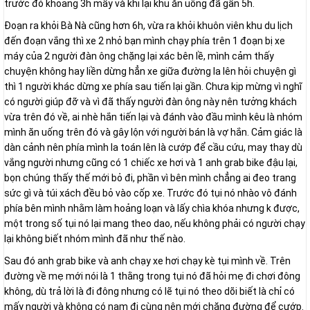
trước đó khoảng 3h mấy và khi lại khu ăn uống đã gần 5h.
Đoạn ra khỏi Bà Nà cũng hơn 6h, vừa ra khỏi khuôn viên khu du lịch
đến đoạn vắng thì xe 2 nhỏ bạn mình chạy phía trên 1 đoạn bị xe
máy của 2 người đàn ông chặng lại xác bên lề, mình cảm thấy
chuyện không hay liền dừng hẳn xe giữa đường la lên hỏi chuyện gì
thì 1 người khác dừng xe phía sau tiến lại gần. Chưa kịp mừng vì nghĩ
có người giúp đỡ và vì đã thấy người đàn ông này nên tưởng khách
vừa trên đó về, ai nhè hắn tiến lại và đánh vào đầu mình kêu là nhóm
mình ăn uống trên đó và gây lộn với người bán là vợ hắn. Cảm giác là
dàn cảnh nên phía mình la toán lên là cướp để cầu cứu, may thay dù
vắng người nhưng cũng có 1 chiếc xe hơi và 1 anh grab bike đậu lại,
bọn chúng thấy thế mới bỏ đi, phần vì bên mình chẳng ai đeo trang
sức gì và túi xách đều bỏ vào cốp xe. Trước đó tụi nó nhào vô đánh
phía bên mình nhằm làm hoảng loạn và lấy chìa khóa nhưng k được,
một trong số tụi nó lại mang theo dao, nếu không phải có người chạy
lại không biết nhóm mình đã như thế nào.
Sau đó anh grab bike và anh chạy xe hơi chạy kè tụi mình về. Trên
đường về mẹ mới nói là 1 thằng trong tụi nó đã hỏi mẹ đi chơi đông
không, dù trả lời là đi đông nhưng có lẽ tụi nó theo dõi biết là chỉ có
mấy người và không có nam đi cùng nên mới chặng đường để cướp.