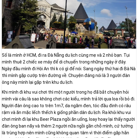
Số là mình ở HCM, đi ra Đà Nẵng du lịch cùng mẹ và 2 nhỏ bạn. Tụi
mình thuê 2 chiếc xe máy để di chuyển trong những ngày ở đây.
Ngày đầu mình đi Hội An thì k có gì để nói. Sang ngày thứ hai đi Bà Nà
thì mình gặp cướp trên đường về. Chuyện đáng nói là 3 người đàn
ông này mình lại gặp trên khu du lịch.
Khi mình đi khu vui chơi thì một người trong họ đã bắt chuyện hỏi
mình vài câu là sao không chơi các kiểu, mình trả lời qua loa rồi bỏ đi.
Người đàn ông cao to trên 1m7, da ngăm đen, tóc đầu đinh có râu
rậm và ăn mặc lếch thếch k giống phần dân du lịch. Ra khỏi khu vui
chơi mình đi lại khu Beer Plaza ngồi ăn uống, loay hoay lại thấy người
đàn ông ban nãy và thêm 2 người nữa ngồi gần chỗ mình, cứ tưởng
là trùng hợp nên mình cũng không quan tâm vì thời điểm gặp hắn