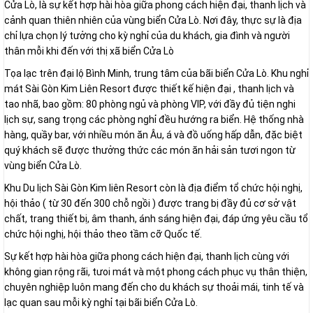
Cửa Lò, là sự kết hợp hài hòa giữa phong cách hiện đại, thanh lịch và
cảnh quan thiên nhiên của vùng biển Cửa Lò. Nơi đây, thực sự là địa
chỉ lựa chọn lý tưởng cho kỳ nghỉ của du khách, gia đình và người
thân mỗi khi đến với thị xã biển Cửa Lò
Tọa lạc trên đại lộ Bình Minh, trung tâm của bãi biển Cửa Lò. Khu nghỉ
mát Sài Gòn Kim Liên Resort được thiết kế hiện đại , thanh lịch và
tao nhã, bao gồm: 80 phòng ngủ và phòng VIP, với đầy đủ tiện nghi
lịch sự, sang trọng các phòng nghỉ đều hướng ra biển. Hệ thống nhà
hàng, quầy bar, với nhiều món ăn Âu, á và đồ uống hấp dẫn, đặc biệt
quý khách sẽ được thưởng thức các món ăn hải sản tươi ngon từ
vùng biển Cửa Lò.
Khu Du lịch Sài Gòn Kim liên Resort còn là địa điểm tổ chức hội nghị,
hội thảo ( từ 30 đến 300 chỗ ngồi ) được trang bị đầy đủ cơ sở vật
chất, trang thiết bị, âm thanh, ánh sáng hiện đại, đáp ứng yêu cầu tổ
chức hội nghị, hội thảo theo tầm cỡ Quốc tế.
Sự kết hợp hài hòa giữa phong cách hiện đại, thanh lịch cùng với
không gian rộng rãi, tưoi mát và một phong cách phục vụ thân thiện,
chuyên nghiệp luôn mang đến cho du khách sự thoải mái, tinh tế và
lạc quan sau mỗi kỳ nghỉ tại bãi biển Cửa Lò.