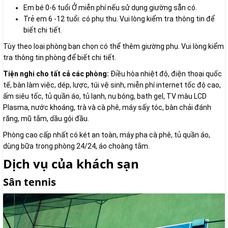
Em bé 0-6 tuổi Ở miễn phí nếu sử dụng giường sẵn có.
Trẻ em 6 -12 tuổi: có phụ thu. Vui lòng kiểm tra thông tin để
biết chi tiết.
Tùy theo loại phòng bạn chọn có thể thêm giường phụ. Vui lòng kiểm
tra thông tin phòng để biết chi tiết.
Tiện nghi cho tất cả các phòng:
Điều hòa nhiệt độ, điện thoại quốc
tế, bàn làm việc, dép, lược, túi vệ sinh, miễn phí internet tốc độ cao,
ấm siêu tốc, tủ quần áo, tủ lạnh, nụ bông, bath gel, TV màu LCD
Plasma, nước khoáng, trà và cà phê, máy sấy tóc, bàn chải đánh
răng, mũ tắm, dầu gội đầu.
Phòng cao cấp nhất có két an toàn, máy pha cà phê, tủ quần áo,
dùng bữa trong phòng 24/24, áo choàng tắm.
Dịch vụ của khách sạn
Sân tennis