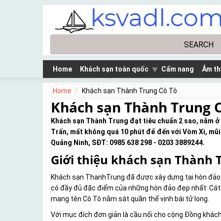
Skip to main content
Search
Search form
Home
Khách sạn toàn quốc
Cẩm nang
Ảm th
Home
Khách sạn Thành Trung Cô Tô
Khách sạn Thành Trung 
Khách sạn Thành Trung đạt tiêu chuẩn 2 sao, nằm ở trung
Trấn, mất không quá 10 phút để đến với Vòm Xi, mu
Quảng Ninh, SĐT: 0985 638 298 - 0203 3889244.
Giới thiệu khách sạn Thành 
Khách sạn ThanhTrung đã được xây dựng tại hòn đảo ti
có đầy đủ đặc điểm của những hòn đảo đẹp nhất: Cát 
mang tên Cô Tô nằm sát quần thể vịnh bái tử long.
Với mục đích đơn giản là cầu nối cho cộng Đồng khác