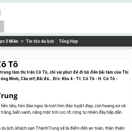
ực 3 Miền
Tin tức du lịch
Tổng Hợp
Cô Tô
 tâm thị trấn Cô Tô, chỉ vài phút để đi bộ đến bãi tắm của Thi
̃i ông Minh, Cầu mY, Bãi đá… Đ/c: Khu 4 - Tt. Cô Tô - H. Cô Tô -
Trung
ền tiêu, hòn đảo ngọc là một hòn đảo tuyệt đẹp, còn hoang sơ và
trắng, biển xanh, nắng mặt trời rực rỡ, rừng tự nhiên đầy hấp dẫn
h du lịch, khách sạn ThànhTrung sẽ là điểm đến an toàn, thân thiện