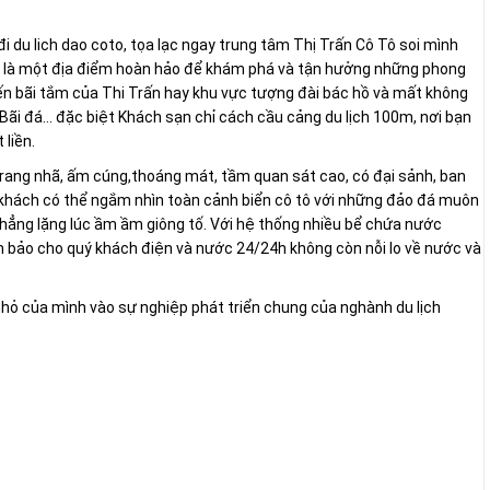
 du lich dao coto, tọa lạc ngay trung tâm Thị Trấn Cô Tô soi mình
̣n là một địa điểm hoàn hảo để khám phá và tận hưởng những phong
đến bãi tắm của Thi Trấn hay khu vực tượng đài bác hồ và mất không
Bãi đá… đặc biệt Khách sạn chỉ cách cầu cảng du lịch 100m, nơi bạn
liền.
trang nhã, ấm cúng,thoáng mát, tầm quan sát cao, có đại sảnh, ban
ý khách có thể ngắm nhìn toàn cảnh biển cô tô với những đảo đá muôn
hẳng lặng lúc ầm ầm giông tố. Với hệ thống nhiều bể chứa nước
m bảo cho quý khách điện và nước 24/24h không còn nỗi lo về nước và
ỏ của mình vào sự nghiệp phát triển chung của nghành du lịch