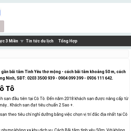
ực 3 Miền
Tin tức du lịch
Tổng Hợp
c gần bãi tắm Tình Yêu thơ mộng - cách bãi tắm khoảng 50 m, cách
ảng Ninh, SĐT: 0203 3500 939 - 0904 099 399 - 0936 111 642.
ô Tô
h sạn đầu tiên tại Cô Tô. Đến năm 2018 khách sạn được nâng cấp từ
máy... Khách sạn đạt tiêu chuẩn 2 Sao +.
n theo tiêu chí nghỉ dưỡng bằng việc chọn vị trí đắc địa nhất tại Cô
 nhưng không xa khu dịch vụ. Cách Bãi tắm tình yêu 50m. Với không