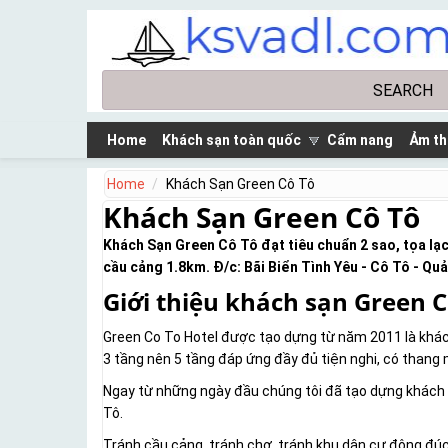
Skip to main content
Search
Search form
Home
Khách sạn toàn quốc
Cẩm nang
Ảm th
Home
Khách Sạn Green Cô Tô
Khách Sạn Green Cô Tô
Khách Sạn Green Cô Tô đạt tiêu chuẩn 2 sao, tọa lạ
cầu cảng 1.8km. Đ/c: Bãi Biển Tình Yêu - Cô Tô - Qu
Giới thiệu khách sạn Green C
Green Co To Hotel được tạo dựng từ năm 2011 là khác
3 tầng nên 5 tầng đáp ứng đầy đủ tiện nghi, có thang 
Ngay từ những ngày đầu chúng tôi đã tạo dựng khách sạ
Tô.
Tránh cầu cảng, tránh chợ, tránh khu dân cư đông đúc