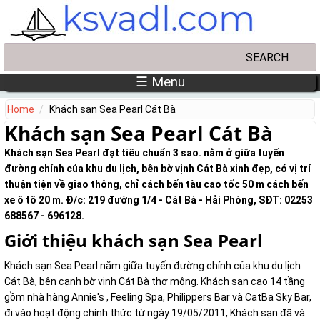
Skip to main content
Search
Search form
☰ Menu
Home
Khách sạn Sea Pearl Cát Bà
Khách sạn Sea Pearl Cát Bà
Khách sạn Sea Pearl đạt tiêu chuẩn 3 sao. nằm ở giữa tuyến
đường chính của khu du lịch, bên bờ vịnh Cát Bà xinh đẹp, có vị trí
thuận tiện về giao thông, chỉ cách bến tàu cao tốc 50 m cách bến
xe ô tô 20 m. Đ/c: 219 đường 1/4 - Cát Bà - Hải Phòng, SĐT: 02253
688567 - 696128.
Giới thiệu khách sạn Sea Pearl
Khách sạn Sea Pearl nằm giữa tuyến đường chính của khu du lịch
Cát Bà, bên cạnh bờ vịnh Cát Bà thơ mộng. Khách sạn cao 14 tầng
gồm nhà hàng Annie's , Feeling Spa, Philippers Bar và CatBa Sky Bar,
đi vào hoạt động chính thức từ ngày 19/05/2011, Khách sạn đã và