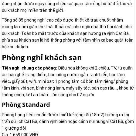
đang nhận được ngày càng nhiều sự quan tâm ủng hộ từ đối tác và
du khách mọi miền trên thế giới.
Tổng số 85 phòng nghỉ cao cấp được thiết kế trau chuốt nhằm
mang lại cảm giác thư thái thoải mái như ngôi nhà thứ hai dành cho
du khách. Toàn bộ mặt trước của khách sạn hướng ra vịnh Cát Bà,
phía sau khách sạn là hệ thống phòng với tầm nhìn xa bao quát toàn
bộ khu du lịch.
Phòng nghỉ khách sạn
Tiện nghi chung các phòng:
Điều hòa không khí 2 chiều, TV, tủ quần
áo, bàn ghế trang điểm, bàn uống nước ngắm vịnh biển, bàn làm
việc, giấy bút, wifi, mini bar; 1 phòng tắm có bồn tắm riêng/ phòng
tắm kính, vòi sen, bình nóng lạnh, máy sấy tóc, bàn cạo râu..., khóa từ
thông minh, két an toàn..., ăn sáng cho 02 người.
Phòng Standard
Phòng hạng tiêu chuẩn được thiết kế rộng rãi (18m2) hướng ra thị
trấn du lịch Cát Bà, cảnh vịnh biển hoặc cảnh núi hùng vĩ Cát Bà, gồm
1 giường đôi
Giá: 1.659.000 VNĐ