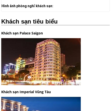
Hình ảnh phòng nghỉ khách sạn:
Khách sạn tiêu biểu
Khách sạn Palace Saigon
Khách sạn Imperial Vũng Tàu