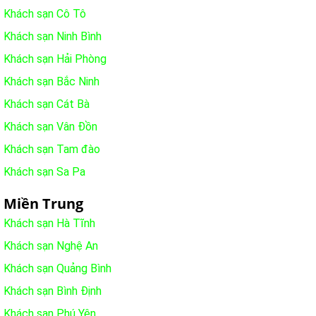
Khách sạn Cô Tô
Khách sạn Ninh Bình
Khách sạn Hải Phòng
Khách sạn Bắc Ninh
Khách sạn Cát Bà
Khách sạn Vân Đồn
Khách sạn Tam đào
Khách sạn Sa Pa
Miền Trung
Khách sạn Hà Tĩnh
Khách sạn Nghệ An
Khách sạn Quảng Bình
Khách sạn Bình Định
Khách sạn Phú Yên