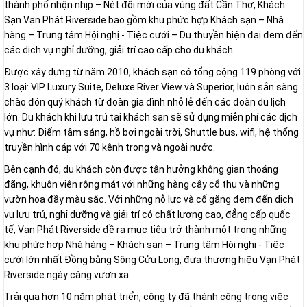
thành phố nhộn nhịp – Nét đổi mới của vùng đất Cần Thơ, Khách
Sạn Vạn Phát Riverside bao gồm khu phức hợp Khách sạn – Nhà
hàng – Trung tâm Hội nghị - Tiệc cưới – Du thuyền hiện đại đem đến
các dịch vụ nghỉ dưỡng, giải trí cao cấp cho du khách.
Được xây dựng từ năm 2010, khách sạn có tổng cộng 119 phòng với
3 loại: VIP Luxury Suite, Deluxe River View và Superior, luôn sẵn sàng
chào đón quý khách từ đoàn gia đình nhỏ lẻ đến các đoàn du lịch
lớn. Du khách khi lưu trú tại khách sạn sẽ sử dụng miễn phí các dịch
vụ như: Điểm tâm sáng, hồ bơi ngoài trời, Shuttle bus, wifi, hệ thống
truyền hình cáp với 70 kênh trong và ngoài nước.
Bên cạnh đó, du khách còn được tận hưởng không gian thoáng
đãng, khuôn viên rộng mát với những hàng cây cổ thụ và những
vườn hoa đầy màu sắc. Với những nỗ lực và cố gắng đem đến dịch
vụ lưu trú, nghỉ dưỡng và giải trí có chất lượng cao, đẳng cấp quốc
tế, Vạn Phát Riverside đề ra mục tiêu trở thành một trong những
khu phức hợp Nhà hàng – Khách sạn – Trung tâm Hội nghị - Tiệc
cưới lớn nhất Đồng bằng Sông Cửu Long, đưa thương hiệu Vạn Phát
Riverside ngày càng vươn xa.
Trải qua hơn 10 năm phát triển, công ty đã thành công trong việc