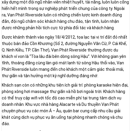
xây dựng một đội ngũ nhân viên nhiệt huyết, tài năng, luôn luôn cống
hiến hết mình trong sự nghiệp phát triển chung của công ty. Ngoài
ra, Vạn Phát Riverside luôn có những chiến lược kinh doanh đúng
đắn, đội ngũ chăm sóc khách hàng chu đáo, tận tình, luôn nhận
được những phản hồi tích cực từ phía đối tác và khách hàng.
Được khánh thành vào ngày 18/4/2012, tọa lạc tại vị trí đắt đỏ nhất
thuộc bán đảo Cồn Khương (Số 2, đường Nguyễn Văn Cừ, P. Cái Khế,
Q. Ninh Kiều, TP. Cần Thơ), Vạn Phát Riverside thường được du
khách ví von là “Tòa lâu đài bên dòng sông Hậu”. Với không gian yên
tĩnh, thoáng đãng cùng làn gió mát lạnh từ sông Hậu thổi vào, Vạn
Phát Riverside luôn mang đến cho khách một cảm giác thoải mái,
thư giãn và tận hưởng một kỳ nghĩ dưỡng đáng nhớ.
Khách sạn còn có những khu tiện ích giải trí: phòng karaoke hiện đại,
phòng xông hơi massage thư giãn và hồ bơi ngoài trời. Khách hàng
có thể truy cập wifi với tốc độ cao miễn phí tại trung tâm dịch vụ
doanh nhân. Khu vực nhà hàng Alacarte và Du thuyền Vạn Phát
chuyên phục vụ các món Á – Âu, quán bar cung cấp nhu cầu giải
khát cùng dịch vụ phục vụ ăn uống tại phòng nhanh chóng và chu
đáo.