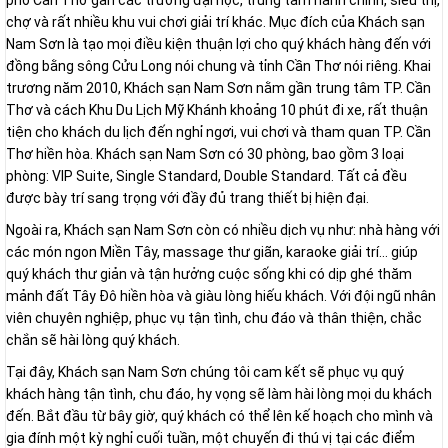
phố Cần Thơ gần các trường đại học, trung tâm hành chính, siêu thị,
chợ và rất nhiều khu vui chơi giải trí khác. Mục đích của Khách sạn
Nam Sơn là tạo mọi điều kiện thuận lợi cho quý khách hàng đến với
đồng bằng sông Cửu Long nói chung và tỉnh Cần Thơ nói riêng. Khai
trương năm 2010, Khách sạn Nam Sơn nằm gần trung tâm TP. Cần
Thơ và cách Khu Du Lịch Mỹ Khánh khoảng 10 phút đi xe, rất thuận
tiện cho khách du lịch đến nghỉ ngơi, vui chơi và tham quan TP. Cần
Thơ hiền hòa. Khách sạn Nam Sơn có 30 phòng, bao gồm 3 loại
phòng: VIP Suite, Single Standard, Double Standard. Tất cả đều
được bày trí sang trọng với đầy đủ trang thiết bị hiện đại.
Ngoài ra, Khách sạn Nam Sơn còn có nhiều dịch vụ như: nhà hàng với
các món ngon Miền Tây, massage thư giãn, karaoke giải trí... giúp
quý khách thư giản và tận hưởng cuộc sống khi có dịp ghé thăm
mảnh đất Tây Đô hiền hòa và giàu lòng hiếu khách. Với đội ngũ nhân
viên chuyên nghiệp, phục vụ tận tình, chu đáo và thân thiện, chắc
chắn sẽ hài lòng quý khách.
Tại đây, Khách sạn Nam Sơn chúng tôi cam kết sẽ phục vụ quý
khách hàng tận tình, chu đáo, hy vọng sẽ làm hài lòng mọi du khách
đến. Bắt đầu từ bây giờ, quý khách có thể lên kế hoạch cho mình và
gia đính một kỳ nghỉ cuối tuần, một chuyến đi thú vị tại các điểm