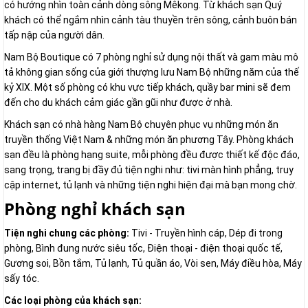
có hướng nhìn toàn cảnh dòng sông Mêkong. Từ khách sạn Quý
khách có thể ngắm nhìn cảnh tàu thuyền trên sông, cảnh buôn bán
tấp nập của người dân.
Nam Bộ Boutique có 7 phòng nghỉ sử dụng nội thất và gam màu mô
tả không gian sống của giới thượng lưu Nam Bộ những năm của thế
kỷ XIX. Một số phòng có khu vực tiếp khách, quầy bar mini sẽ đem
đến cho du khách cảm giác gần gũi như được ở nhà.
Khách sạn có nhà hàng Nam Bộ chuyên phục vụ những món ăn
truyền thống Việt Nam & những món ăn phương Tây. Phòng khách
sạn đều là phòng hạng suite, mỗi phòng đều được thiết kế độc đáo,
sang trọng, trang bị đầy đủ tiện nghi như: tivi màn hình phẳng, truy
cập internet, tủ lạnh và những tiện nghi hiện đại mà bạn mong chờ.
Phòng nghỉ khách sạn
Tiện nghi chung các phòng:
Tivi - Truyền hình cáp, Dép đi trong
phòng, Bình đung nước siêu tốc, Điện thoại - điện thoại quốc tế,
Gương soi, Bồn tắm, Tủ lạnh, Tủ quần áo, Vòi sen, Máy điều hòa, Máy
sấy tóc.
Các loại phòng của khách sạn: