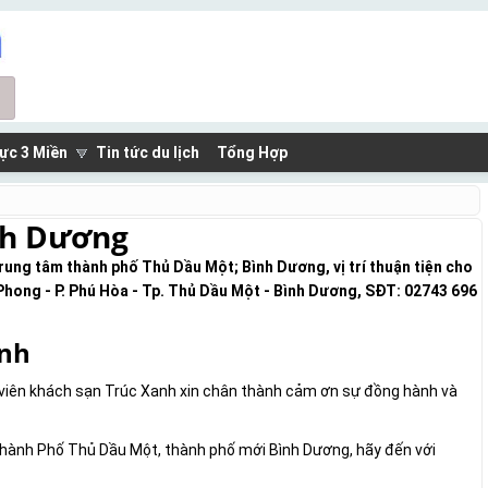
ực 3 Miền
Tin tức du lịch
Tổng Hợp
nh Dương
rung tâm thành phố Thủ Dầu Một; Bình Dương, vị trí thuận tiện cho
 Phong - P. Phú Hòa - Tp. Thủ Dầu Một - Bình Dương, SĐT: 02743 696
anh
ân viên khách sạn Trúc Xanh xin chân thành cảm ơn sự đồng hành và
 Thành Phố Thủ Dầu Một, thành phố mới Bình Dương, hãy đến với