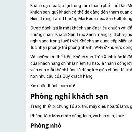
Khách sạn tọa lạc tại trung tâm thành phố Thủ Dầu Một
khách sạn, quý khách có thể dễ dàng đến tham quan c
Hiến, Trung Tâm Thương Mại Becamex, Sân Golf Sông B
Được đánh giá là một khách sạn đạt tiêu chuẩn với đ
chứng nhận . Khách Sạn Trúc Xanh mang lại dịch vụ hoà
nghi sang trọng tuyệt vời. Khách sạn cung cấp Miễn phí 
tục nhận phòng/trả phòng nhanh, Wi-Fi ở khu vực côn
Với những ưu thế trên, Khách sạn Trúc Xanh luôn là đ
của khách hàng chính là niềm tự hào, là thành công lớn
viên của mỗi khách hàng là động lực giúp chúng tôi 
hơn nhu cầu của Quý khách hàng.
Xin chân thành cảm ơn!
Phòng nghỉ khách sạn
Trang thiết bị chung:Tủ áo, tivi, máy điều hòa,tủ lạnh,
Phòng tắm:Máy nước nóng, lạnh, vòi hoa sen, toilet.
Phòng nhỏ