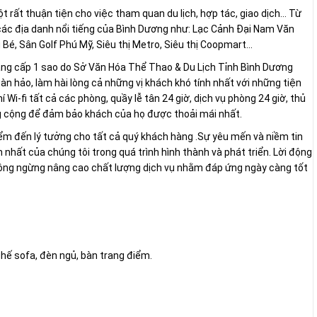
 rất thuận tiện cho việc tham quan du lịch, hợp tác, giao dịch… Từ
ác địa danh nổi tiếng của Bình Dương như: Lạc Cảnh Đại Nam Văn
é, Sân Golf Phú Mỹ, Siêu thị Metro, Siêu thị Coopmart…
ẳng cấp 1 sao do Sở Văn Hóa Thể Thao & Du Lịch Tỉnh Bình Dương
n hảo, làm hài lòng cả những vị khách khó tính nhất với những tiện
Wi-fi tất cả các phòng, quầy lễ tân 24 giờ, dịch vụ phòng 24 giờ, thủ
g cộng để đảm bảo khách của họ được thoải mái nhất.
iểm đến lý tưởng cho tất cả quý khách hàng .Sự yêu mến và niềm tin
 nhất của chúng tôi trong quá trình hình thành và phát triển. Lời động
không ngừng nâng cao chất lượng dịch vụ nhằm đáp ứng ngày càng tốt
 ghế sofa, đèn ngủ, bàn trang điểm.