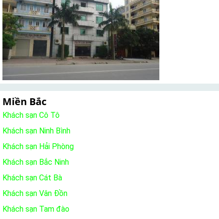
Miền Bắc
Khách sạn Cô Tô
Khách sạn Ninh Bình
Khách sạn Hải Phòng
Khách sạn Bắc Ninh
Khách sạn Cát Bà
Khách sạn Vân Đồn
Khách sạn Tam đào