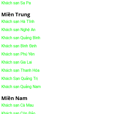
Khách sạn Sa Pa
Miền Trung
Khách sạn Hà Tĩnh
Khách sạn Nghệ An
Khách sạn Quảng Bình
Khách sạn Bình Định
Khách sạn Phú Yên
Khách sạn Gia Lai
Khách sạn Thanh Hóa
Khách Sạn Quảng Trị
Khách sạn Quảng Nam
Miền Nam
Khách sạn Cà Mau
Khách sạn Côn Đảo