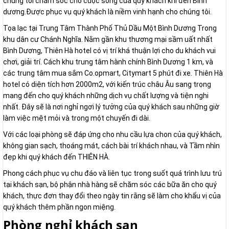
chúng tôi chăm sóc cho cuộc sống của quý khách khi đến Bình
dương.Được phục vụ quý khách là niềm vinh hạnh cho chúng tôi.
Tọa lạc tại Trung Tâm Thành Phố Thủ Dầu Một Bình Dương Trong
khu dân cư Chánh Nghĩa. Nằm gần khu thương mại sầm uất nhất
Bình Dương, Thiên Hà hotel có vị trí khá thuận lợi cho du khách vui
chơi, giải trí. Cách khu trung tâm hành chính Bình Dương 1 km, và
các trung tâm mua sắm Co.opmart, Citymart 5 phút đi xe. Thiên Hà
hotel có diện tích hơn 2000m2, với kiến trúc châu Âu sang trọng
mang đến cho quý khách những dịch vụ chất lượng và tiện nghi
nhất. Đây sẽ là nơi nghỉ ngơi lý tưởng của quý khách sau những giờ
làm việc mệt mỏi và trong một chuyến đi dài.
Với các loại phòng sẽ đáp ứng cho nhu cầu lựa chon của quý khách,
không gian sạch, thoáng mát, cách bài trí khách nhau, và Tầm nhìn
đẹp khi quý khách đến THIÊN HÀ.
Phong cách phục vụ chu đáo và liên tục trong suốt quá trình lưu trú
tại khách sạn, bộ phận nhà hàng sẽ chăm sóc các bữa ăn cho quý
khách, thực đơn thay đổi theo ngày tin rằng sẽ làm cho khẩu vị của
quý khách thêm phần ngon miệng.
Phòng nghỉ khách sạn