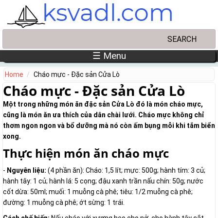
Skip to main content
Search
Search form
☰ Menu
Home
Cháo mực - Đặc sản Cửa Lò
Cháo mực - Đặc sản Cửa Lò
Một trong những món ăn đặc sản Cửa Lò đó là món cháo mực,
cũng là món ăn ưa thích của dân chài lưới. Cháo mực không chỉ
thơm ngon ngon và bổ dưỡng mà nó còn ấm bụng mỗi khi tắm biển
xong.
Thực hiện món ăn cháo mực
-
Nguyên liệu:
(4 phần ăn): Cháo: 1,5 lít; mực: 500g; hành tím: 3 củ;
hành tây: 1 củ; hành lá: 5 cọng; đậu xanh trần nấu chín: 50g; nước
cốt dừa: 50ml; muối: 1 muỗng cà phê; tiêu: 1/2 muỗng cà phê;
đường: 1 muỗng cà phê; ớt sừng: 1 trái.