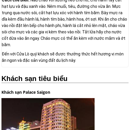
Cách chế biến:
Nấu cháo với xương heo cho nở, cho hành tây cắt
hạt lựu và đậu xanh vào. Nêm muối, tiêu, đường cho vừa ăn. Mực
trụng qua nước sôi, cắt hạt lựu xóc với hành tím băm. Bày mực ra
dĩa kèm đầu hành lá, hành tím bào, hành hoa, ớt sợi. Khi ăn cho cháo
vào nồi đặt lên bếp cho hành phi, hành lá cắt nhỏ lên mặt, cháo vừa
sôi cho mực và các gia vị kèm theo vào nồi. Tắt lửa hãy cho nước
cốt dừa vào ăn ngay. Cháo mực có thể ăn kèm với nước mắm và ớt
băm.
Đến với Cửa Lò quý khách sẽ được thưởng thức hết hương vị món
ăn ngon và đặc sản vùng đất du lịch này.
Khách sạn tiêu biểu
Khách sạn Palace Saigon