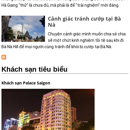
Hà Giang "thử" là chưa đủ, mà phải là để "trải nghiệm" mới đáng.
Cảnh giác tránh cướp tại Bà
Nà
Chuyện cảnh giác mình muốn chia sẻ chia
sẽ một chút kinh nghiệm tồi tệ sau khi đi
Bà Nà Hill để mọi người cùng tránh để khỏi bị cướp tại Bà Nà.
Khách sạn tiêu biểu
Khách sạn Palace Saigon