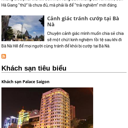
Hà Giang "thử" là chưa đủ, mà phải là để "trải nghiệm" mới đáng.
Cảnh giác tránh cướp tại Bà
Nà
Chuyện cảnh giác mình muốn chia sẻ chia
sẽ một chút kinh nghiệm tồi tệ sau khi đi
Bà Nà Hill để mọi người cùng tránh để khỏi bị cướp tại Bà Nà.
Khách sạn tiêu biểu
Khách sạn Palace Saigon